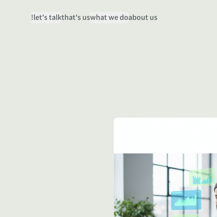
let's talk!
that's us
what we do
about us