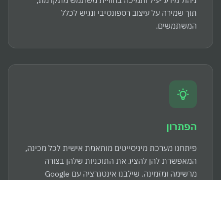
ניהול מידע יעיל ותמיכה בחוויית משתמש מתקדמת,
תוך שמירה על עיצוב רספונסיבי ונגיש לכלל
המשתמשים.
הפתרון
פיתחנו מערכת מיניסייטים מותאמת אישית לכל מכינה,
המאפשרת להן להציג את התוכניות שלהן בצורה
מרשימה ומזמינה. שילבנו אינטגרציה עם Google
Sheets לניהול לידים יעיל ומדויק, ועיצבנו את האתר כך
שיהיה רספונסיבי ונגיש לכל סוגי המשתמשים.
השתמשנו ב-Tailwind CSS לעיצוב דינמי וב-Webpack