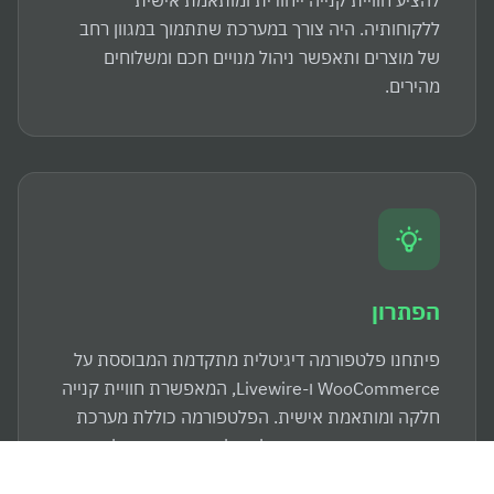
ללקוחותיה. היה צורך במערכת שתתמוך במגוון רחב
של מוצרים ותאפשר ניהול מנויים חכם ומשלוחים
מהירים.
הפתרון
פיתחנו פלטפורמה דיגיטלית מתקדמת המבוססת על
WooCommerce ו-Livewire, המאפשרת חוויית קנייה
חלקה ומותאמת אישית. הפלטפורמה כוללת מערכת
מנויים חכמה ואזור אישי לניהול הזמנות, וכן פילטרים
מתקדמים לחיפוש מותאם. השתמשנו ב-Tailwind CSS